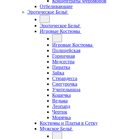
Концентраты Феромонов
Отбеливающие
Эротическое Бельё
Эротическое Бельё
Игровые Костюмы
Игровые Костюмы
Полицейская
Горничная
Медсестра
Пиратка
Зайка
Стюардесса
Снегурочка
Учительница
Кошечка
Ведьма
Леопард
Чертик
Морячка
Костюмы и Платья в Сетку
Мужское Бельё