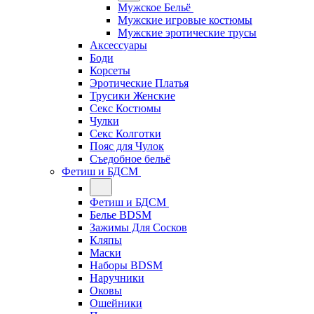
Мужское Бельё
Мужские игровые костюмы
Мужские эротические трусы
Аксессуары
Боди
Корсеты
Эротические Платья
Трусики Женские
Секс Костюмы
Чулки
Секс Колготки
Пояс для Чулок
Съедобное бельё
Фетиш и БДСМ
Фетиш и БДСМ
Белье BDSM
Зажимы Для Сосков
Кляпы
Маски
Наборы BDSM
Наручники
Оковы
Ошейники