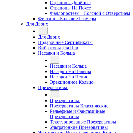
Страпоны Двойные
Страпоны На Поясе
Фаллопротезы - Поясной c Отверстием
Фистинг - Большие Размеры
Для Двоих
Для Двоих
Подарочные Сертификаты
Вибраторы для Пар
Насадки и Кольца
Насадки и Кольца
Насадки На Пальцы
Насадки На Пенис
Эрекционное Кольцо
Презервативы
Презервативы
Презервативы Классические
Рельефные и Фантазийные
Презервативы
Текстурированые Презервативы
Ультратонкие Презервативы
Эротические Игры, Сувениры, Книги