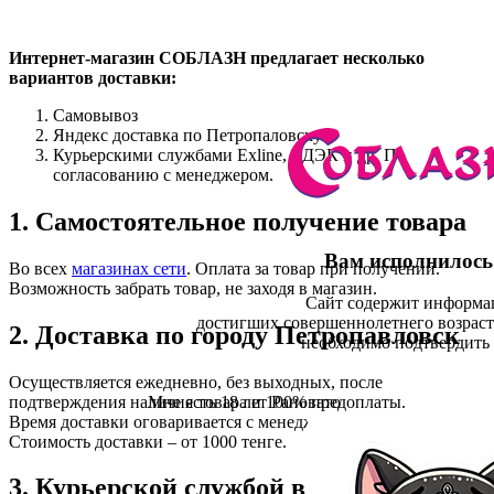
Интернет-магазин СОБЛАЗН предлагает несколько
вариантов доставки:
Самовывоз
Яндекс доставка по Петропаловску
Курьерскими службами Exline, СДЭК и др. По
согласованию с менеджером.
1. Самостоятельное получение товара
Вам исполнилось 
Во всех
магазинах сети
. Оплата за товар при получении.
Возможность забрать товар, не заходя в магазин.
Сайт содержит информа
достигших совершеннолетнего возрас
2. Доставка по городу Петропавловск
необходимо подтвердить 
Осуществляется ежедневно, без выходных, после
подтверждения наличия товара и 100% предоплаты.
Мне есть 18 лет
Рановато
Время доставки оговаривается с менеджером.
Стоимость доставки – от 1000 тенге.
3. Курьерской службой в города