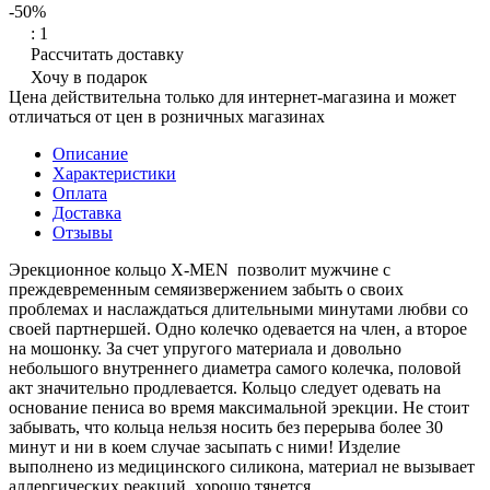
-50%
: 1
Рассчитать доставку
Хочу в подарок
Цена действительна только для интернет-магазина и может
отличаться от цен в розничных магазинах
Описание
Характеристики
Оплата
Доставка
Отзывы
Эрекционное кольцо X-MEN позволит мужчине с
преждевременным семяизвержением забыть о своих
проблемах и наслаждаться длительными минутами любви со
своей партнершей. Одно колечко одевается на член, а второе
на мошонку. За счет упругого материала и довольно
небольшого внутреннего диаметра самого колечка, половой
акт значительно продлевается. Кольцо следует одевать на
основание пениса во время максимальной эрекции. Не стоит
забывать, что кольца нельзя носить без перерыва более 30
минут и ни в коем случае засыпать с ними! Изделие
выполнено из медицинского силикона, материал не вызывает
аллергических реакций, хорошо тянется.