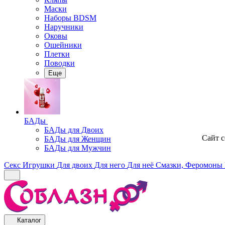
Маски
Наборы BDSM
Наручники
Оковы
Ошейники
Плетки
Поводки
Еще
БАДы
БАДы для Двоих
Сайт 
БАДы для Женщин
БАДы для Мужчин
Секс Игрушки
Для двоих
Для него
Для неё
Смазки, Феромоны
Каталог