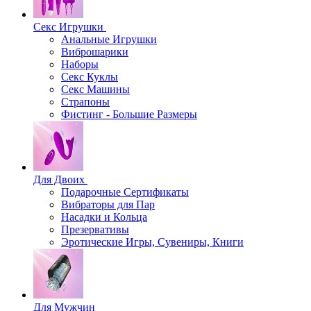
Секс Игрушки
Анальные Игрушки
Виброшарики
Наборы
Секс Куклы
Секс Машины
Страпоны
Фистинг - Большие Размеры
Для Двоих
Подарочные Сертификаты
Вибраторы для Пар
Насадки и Кольца
Презервативы
Эротические Игры, Сувениры, Книги
Для Мужчин