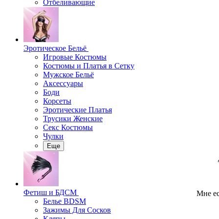
Отбеливающие
Эротическое Бельё
Игровые Костюмы
Костюмы и Платья в Сетку
Мужское Бельё
Аксессуары
Боди
Корсеты
Эротические Платья
Трусики Женские
Секс Костюмы
Чулки
Еще
Фетиш и БДСМ
Мне ес
Белье BDSM
Зажимы Для Сосков
Кляпы