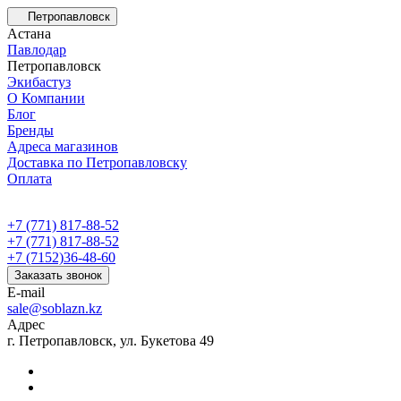
Петропавловск
Астана
Павлодар
Петропавловск
Экибастуз
О Компании
Блог
Бренды
Адреса магазинов
Доставка по Петропавловску
Оплата
+7 (771) 817-88-52
+7 (771) 817-88-52
+7 (7152)36-48-60
Заказать звонок
E-mail
sale@soblazn.kz
Адрес
г. Петропавловск, ул. Букетова 49