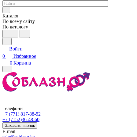
Каталог
По всему сайту
По каталогу
Войти
0
Избранное
0
Корзина
Телефоны
+7 (771) 817-88-52
+7 (7152)36-48-60
Заказать звонок
E-mail
sale@soblazn.kz