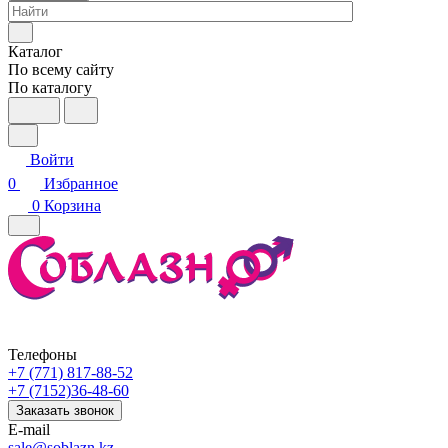
Каталог
По всему сайту
По каталогу
Войти
0
Избранное
0
Корзина
Телефоны
+7 (771) 817-88-52
+7 (7152)36-48-60
Заказать звонок
E-mail
sale@soblazn.kz