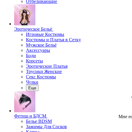
Отбеливающие
Эротическое Бельё
Игровые Костюмы
Костюмы и Платья в Сетку
Мужское Бельё
Аксессуары
Боди
Корсеты
Эротические Платья
Трусики Женские
Секс Костюмы
Чулки
Еще
Фетиш и БДСМ
Мне ес
Белье BDSM
Зажимы Для Сосков
Кляпы