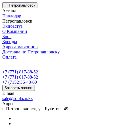
Петропавловск
Астана
Павлодар
Петропавловск
Экибастуз
О Компании
Блог
Бренды
Адреса магазинов
Доставка по Петропавловску
Оплата
+7 (771) 817-88-52
+7 (771) 817-88-52
+7 (7152)36-48-60
Заказать звонок
E-mail
sale@soblazn.kz
Адрес
г. Петропавловск, ул. Букетова 49