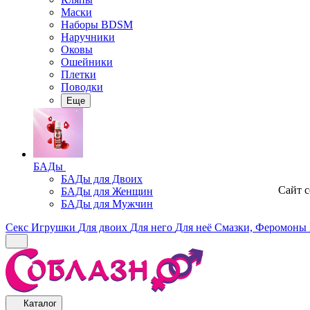
Маски
Наборы BDSM
Наручники
Оковы
Ошейники
Плетки
Поводки
Еще
БАДы
БАДы для Двоих
Сайт 
БАДы для Женщин
БАДы для Мужчин
Секс Игрушки
Для двоих
Для него
Для неё
Смазки, Феромоны
Каталог