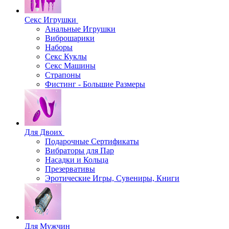
Секс Игрушки
Анальные Игрушки
Виброшарики
Наборы
Секс Куклы
Секс Машины
Страпоны
Фистинг - Большие Размеры
Для Двоих
Подарочные Сертификаты
Вибраторы для Пар
Насадки и Кольца
Презервативы
Эротические Игры, Сувениры, Книги
Для Мужчин