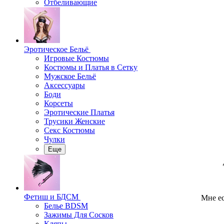
Отбеливающие
Эротическое Бельё
Игровые Костюмы
Костюмы и Платья в Сетку
Мужское Бельё
Аксессуары
Боди
Корсеты
Эротические Платья
Трусики Женские
Секс Костюмы
Чулки
Еще
Фетиш и БДСМ
Мне ес
Белье BDSM
Зажимы Для Сосков
Кляпы