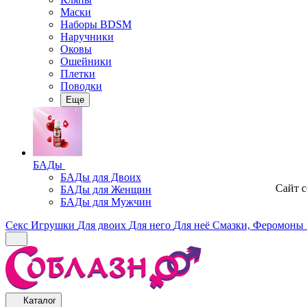
Маски
Наборы BDSM
Наручники
Оковы
Ошейники
Плетки
Поводки
Еще
БАДы
БАДы для Двоих
Сайт 
БАДы для Женщин
БАДы для Мужчин
Секс Игрушки
Для двоих
Для него
Для неё
Смазки, Феромоны
Каталог