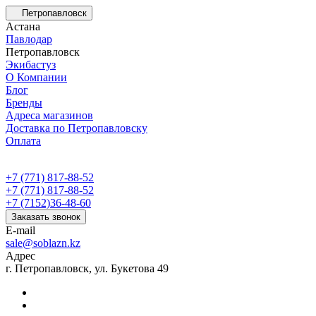
Петропавловск
Астана
Павлодар
Петропавловск
Экибастуз
О Компании
Блог
Бренды
Адреса магазинов
Доставка по Петропавловску
Оплата
+7 (771) 817-88-52
+7 (771) 817-88-52
+7 (7152)36-48-60
Заказать звонок
E-mail
sale@soblazn.kz
Адрес
г. Петропавловск, ул. Букетова 49