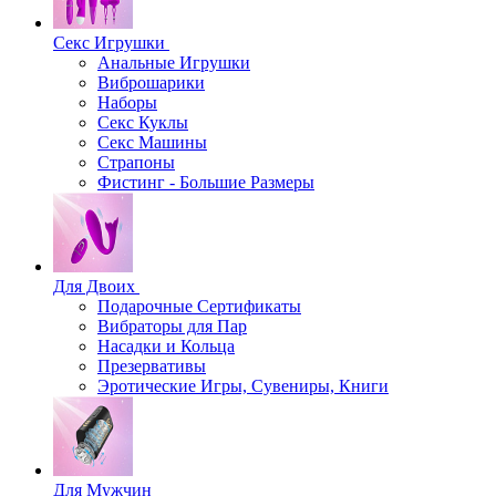
Секс Игрушки
Анальные Игрушки
Виброшарики
Наборы
Секс Куклы
Секс Машины
Страпоны
Фистинг - Большие Размеры
Для Двоих
Подарочные Сертификаты
Вибраторы для Пар
Насадки и Кольца
Презервативы
Эротические Игры, Сувениры, Книги
Для Мужчин