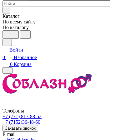
Каталог
По всему сайту
По каталогу
Войти
0
Избранное
0
Корзина
Телефоны
+7 (771) 817-88-52
+7 (7152)36-48-60
Заказать звонок
E-mail
sale@soblazn.kz