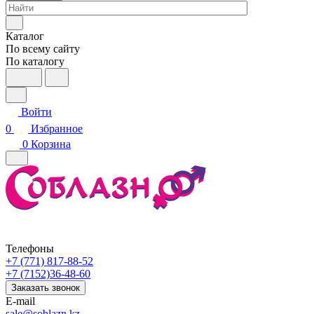
Каталог
По всему сайту
По каталогу
Войти
0
Избранное
0
Корзина
Телефоны
+7 (771) 817-88-52
+7 (7152)36-48-60
Заказать звонок
E-mail
sale@soblazn.kz