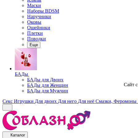
Маски
Наборы BDSM
Наручники
Оковы
Ошейники
Плетки
Поводки
Еще
БАДы
БАДы для Двоих
Сайт 
БАДы для Женщин
БАДы для Мужчин
Секс Игрушки
Для двоих
Для него
Для неё
Смазки, Феромоны
Каталог