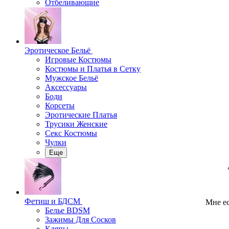
Отбеливающие
Эротическое Бельё
Игровые Костюмы
Костюмы и Платья в Сетку
Мужское Бельё
Аксессуары
Боди
Корсеты
Эротические Платья
Трусики Женские
Секс Костюмы
Чулки
Еще
Фетиш и БДСМ
Мне ес
Белье BDSM
Зажимы Для Сосков
Кляпы