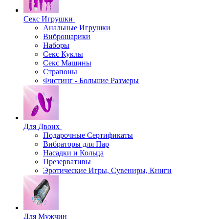
Секс Игрушки
Анальные Игрушки
Виброшарики
Наборы
Секс Куклы
Секс Машины
Страпоны
Фистинг - Большие Размеры
Для Двоих
Подарочные Сертификаты
Вибраторы для Пар
Насадки и Кольца
Презервативы
Эротические Игры, Сувениры, Книги
Для Мужчин