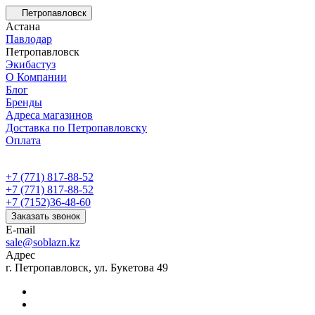
Петропавловск
Астана
Павлодар
Петропавловск
Экибастуз
О Компании
Блог
Бренды
Адреса магазинов
Доставка по Петропавловску
Оплата
+7 (771) 817-88-52
+7 (771) 817-88-52
+7 (7152)36-48-60
Заказать звонок
E-mail
sale@soblazn.kz
Адрес
г. Петропавловск, ул. Букетова 49